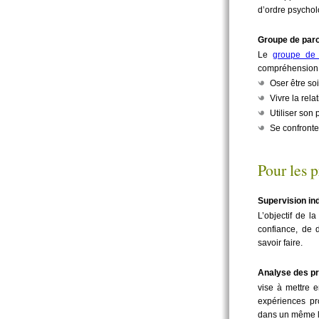
d’ordre psychol
Groupe de par
Le
groupe de 
compréhension 
Oser être s
Vivre la relat
Utiliser son 
Se confronte
Pour les p
Supervision ind
L’objectif de l
confiance, de d
savoir faire.
Analyse des pr
vise à mettre e
expériences pr
dans un même l