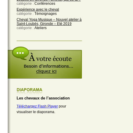
catégorie :
Conférences
Expérience avec le cheval
catégorie :
Témoignages
Cheval Yoga Musique – Nouvel atelier à
Saint-Loubès, Gironde – Eté 2019
catégorie :
Ateliers
Les chevaux de l’association
Téléchargez Flash Player
pour
visualiser le diaporama.